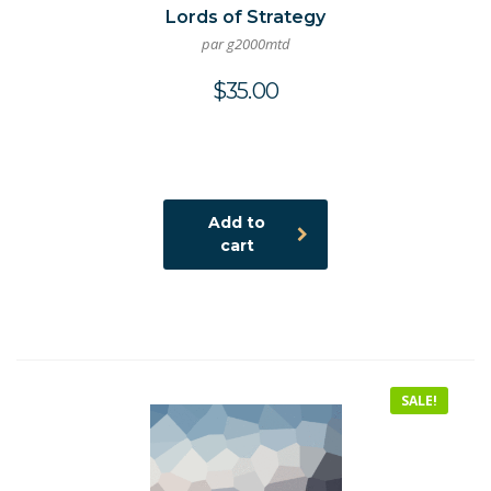
Lords of Strategy
par g2000mtd
$
35.00
Add to
cart
SALE!