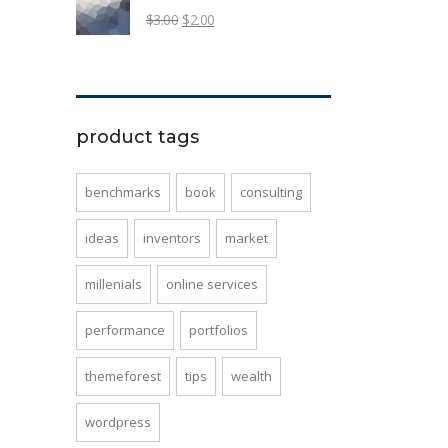
$
3.00
$
2.00
product tags
benchmarks
book
consulting
ideas
inventors
market
millenials
online services
performance
portfolios
themeforest
tips
wealth
wordpress