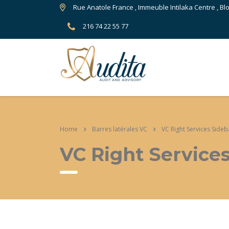
Rue Anatole France , Immeuble Intilaka Centre , Bl
216 74 22 55 77
Home
Barres latérales VC
VC Right Services Sideb
VC Right Service